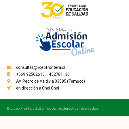
consultas@liceofrontera.cl
+569 92562615 – 452781130
Av. Pedro de Valdivia 03595 (Temuco)
en dirección a Chol Chol
© Liceo Frontera 2025. Todos los derechos reservados.
Inicio
Nosotros
Especialidades
Científico Humanista
Testim
NUEVO
keyboard_arrow_up