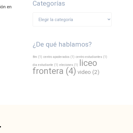
Categorías
ción en
Categorías
¿De qué hablamos?
8m
(1)
centro apoderados
(1)
centro estudiantes
(1)
liceo
dia estudiante
(1)
eleciones
(1)
frontera
(4)
video
(2)
r