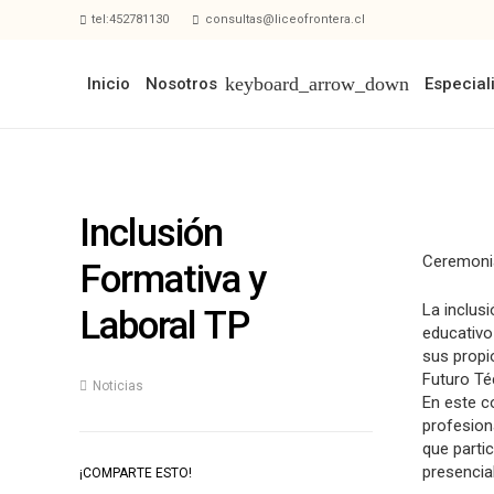
tel:452781130
consultas@liceofrontera.cl
Inicio
Nosotros
Especial
Inclusión
Ceremonia
Formativa y
La inclus
Laboral TP
educativo
sus propi
Futuro Té
Noticias
En este c
profesion
que parti
presencia
¡COMPARTE ESTO!